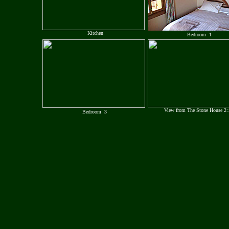
Kitchen
B
edroom
1
View from The Stone House 2:
Bedroom
3