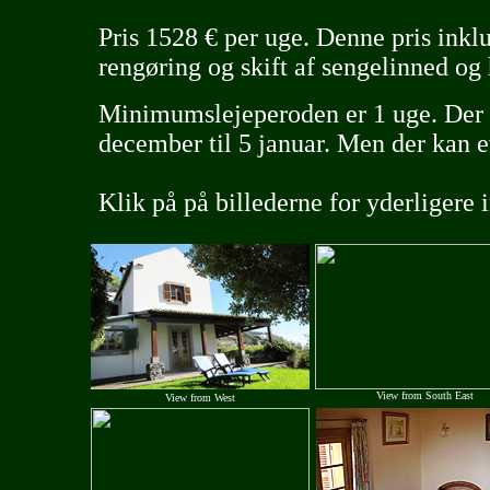
Pris
1528
€ per uge.
Denne pris inklu
rengøring og skift af sengelinned o
Minimumslejeperoden er 1 uge. Der 
december til 5 januar. Men der kan e
Klik på på billederne for yderligere 
View
from South East
View
from West