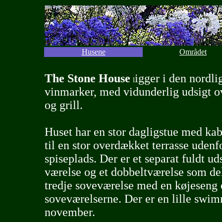
Husene
Området
The
Stone House
igger i den nordl
l
vinmarker, med vidunderlig udsigt ov
og grill.
Huset har en stor dagligstue med ka
til en stor overdækket terrasse udenf
spiseplads. Der er et separat fuldt u
værelse og et dobbeltværelse som del
tredje soveværelse med en køjeseng 
soveværelserne
.
Der er en lille swim
november.